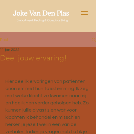
Post
11 jan 2022
Deel jouw ervaring!
Hier deel ik ervaringen van patiënten 
anoniem met hun toestemming. Ik zeg 
met welke klacht ze kwamen naar mij 
en hoe ik hen verder geholpen heb. Zo 
kunnen jullie alvast zien wat voor 
klachten ik behandel en misschien 
herken je jezelf wel in een van de 
verhalen. Indien je vragen hebt of ik je 