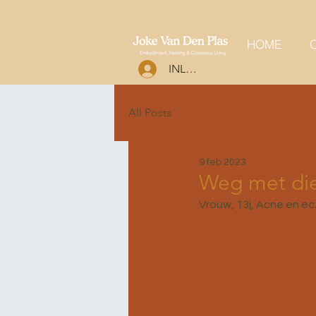
HOME
O
INLOGGEN
All Posts
9 feb 2023
Weg met di
Vrouw, 13j, Acne en e