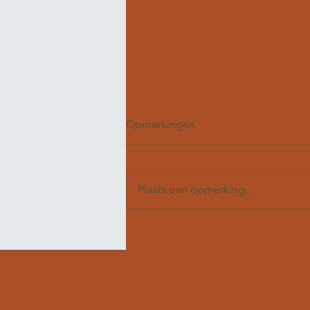
Opmerkingen
Plaats een opmerking...
Acne rosacea en zelfbeeld