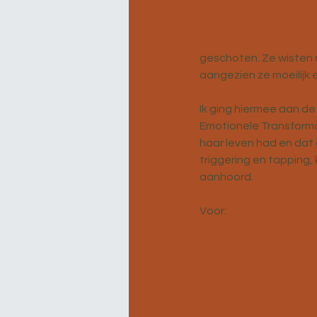
geschoten. Ze wisten 
aangezien ze moeilijk e
Ik ging hiermee aan de
Emotionele Transforma
haar leven had en dat
triggering en tapping,
aanhoord. 