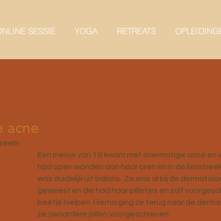
NLINE SESSIE
YOGA
RETREATS
OPLEIDING
e acne
czeem
Een meisje van 13j kwam met overmatige acne en ec
had open wonden aan haar oren en in de liesstreek
was duidelijk uit balans.  Ze was al bij de dermatolo
geweest en die had haar pilletjes en zalf voorgesc
beetje hielpen. Hierna ging ze terug naar de derm
ze zwaardere pillen voorgeschreven. 