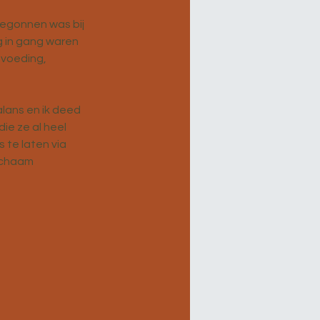
egonnen was bij 
g in gang waren 
voeding, 
lans en ik deed 
e ze al heel 
te laten via 
ichaam 