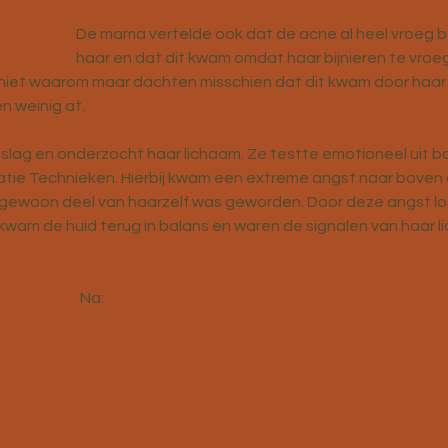
De mama vertelde ook dat de acne al heel vroeg b
haar en dat dit kwam omdat haar bijnieren te vroe
niet waarom maar dachten misschien dat dit kwam door haar 
n weinig at.
 slag en onderzocht haar lichaam. Ze testte emotioneel uit ba
tie Technieken. Hierbij kwam een extreme angst naar boven di
 gewoon deel van haarzelf was geworden. Door deze angst los 
 kwam de huid terug in balans en waren de signalen van haar l
Voor:						  Na: