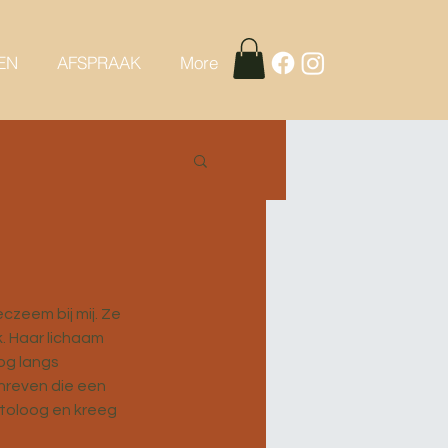
EN
AFSPRAAK
More
zeem bij mij. Ze 
. Haar lichaam 
og langs 
hreven die een 
atoloog en kreeg 