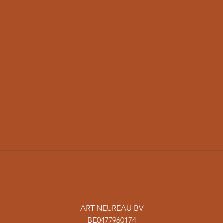
Nog 1 slaappil over...
Foll
verd
ART-NEUREAU BV
BE0477960174