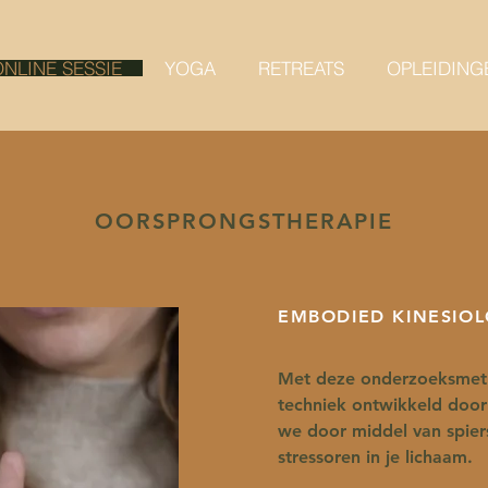
NLINE SESSIE
YOGA
RETREATS
OPLEIDING
OORSPRONGSTHERAPIE
EMBODIED KINESIO
Met deze onderzoeksmet
techniek ontwikkeld door
we door middel van spie
stressoren in je lichaam.