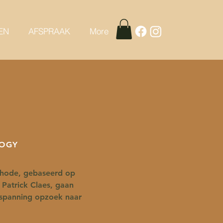
EN
AFSPRAAK
More
LOGY
hode, gebaseerd op
 Patrick Claes, gaan
rspanning opzoek naar