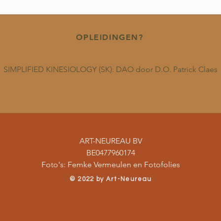
OPLEIDINGEN?
SIMPLIFIED KINESIOLOGY (SK): DAO door D.O. Patrick Claes
ART-NEUREAU BV
BE0477960174
Foto's: Femke Vermeulen en Fotofolies
​© 2022 by Art-Neureau