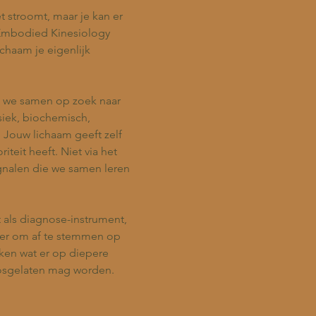
et stroomt, maar je kan er
 Embodied Kinesiology
ichaam je eigenlijk
an we samen op zoek naar
siek, biochemisch,
 Jouw lichaam geeft zelf
iteit heeft. Niet via het
ignalen die we samen leren
t als diagnose-instrument,
nier om af te stemmen op
ken wat er op diepere
losgelaten mag worden.