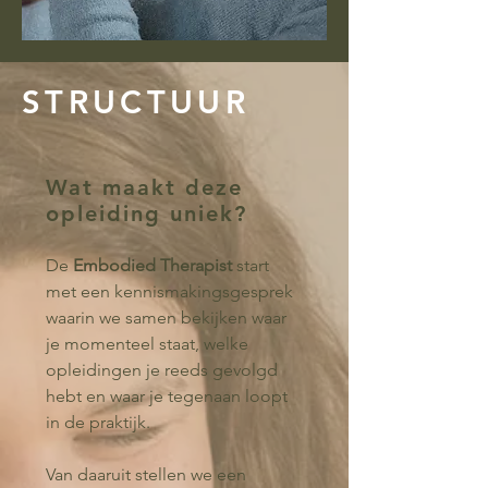
STRUCTUUR
Wat maakt deze
opleiding uniek?
De
Embodied Therapist
start
met een kennismakingsgesprek
waarin we samen bekijken waar
je momenteel staat, welke
opleidingen je reeds gevolgd
hebt en waar je tegenaan loopt
in de praktijk.
Van daaruit stellen we een