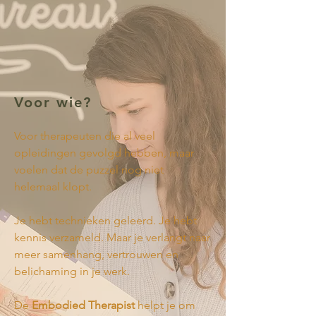
Voor wie?
Voor therapeuten die al veel
opleidingen gevolgd hebben, maar
voelen dat de puzzel nog niet
helemaal klopt.
Je hebt technieken geleerd. Je hebt
kennis verzameld. Maar je verlangt naar
meer samenhang, vertrouwen en
belichaming in je werk.
De
Embodied Therapist
helpt je om