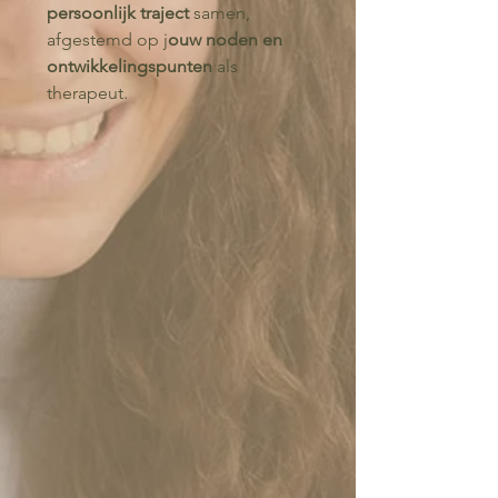
persoonlijk traject
samen,
afgestemd op j
ouw noden en
ontwikkelingspunten
als
therapeut.