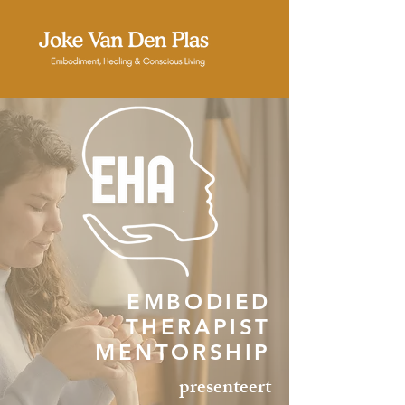
EMBODIED
THERAPIST
MENTORSHIP
presenteert