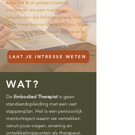
alles wat je al geleerd hebt te
integreren tot een manier van
begeleiden die écht van jou is. Niet
door meer kennis toe te voegen. Maar
door te leren vertrouwen op wat er al
aanwezig is.
LAAT JE INTRESSE WETEN
WAT?
De
Embodied Therapist
is geen
standaardopleiding met een vast
stappenplan. Het is een persoonlijk
mentortraject waarin we vertrekken
vanuit jouw vragen, ervaring en
ontwikkelingspunten als therapeut.