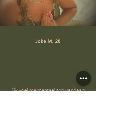
Joke M, 28
"Ik voel me mentaal top vandaag
trouwens dankzij de sessie
gisteren!"