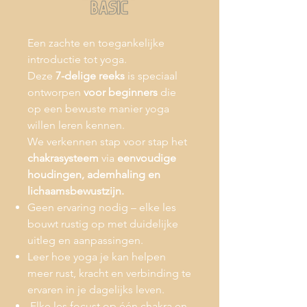
Een zachte en toegankelijke
introductie tot yoga.
Deze
7-delige reeks
is speciaal
ontworpen
voor beginners
die
op een bewuste manier yoga
willen leren kennen.
We verkennen stap voor stap het
chakrasysteem
via
eenvoudige
houdingen, ademhaling en
lichaamsbewustzijn.
Geen ervaring nodig – elke les
bouwt rustig op met duidelijke
uitleg en aanpassingen.
Leer hoe yoga je kan helpen
meer rust, kracht en verbinding te
ervaren in je dagelijks leven.
Elke les focust op één chakra en