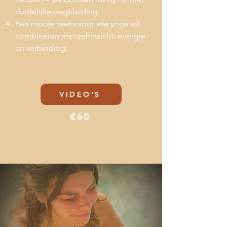
duidelijke begeleiding.
Een mooie reeks voor wie yoga wil
combineren met zelfinzicht, energie
en verbinding.
VIDEO'S
€60