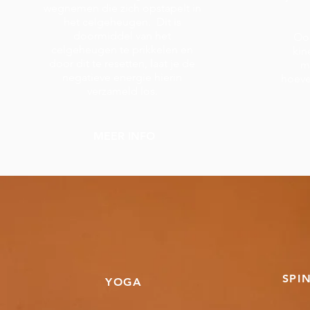
wegnemen die zich opstapelt in
het celgeheugen. Dit is
doormiddel van het
Ook
celgeheugen te prikkelen en
kin
door dit te resetten, laat je de
m
negatieve energie hierin
hoeve
verzameld los.
MEER INFO
SPI
YOGA