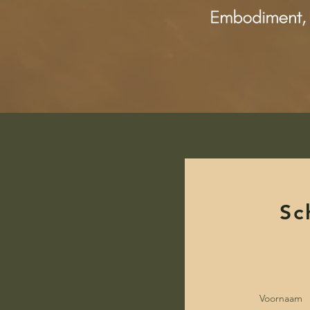
Sc
Voornaam