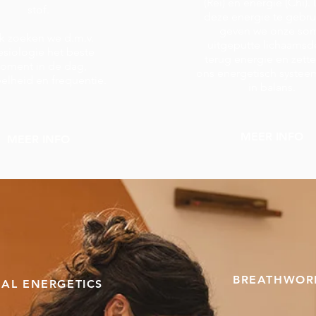
(Rei) en energie (Chi).
stof.
deze energie te gebru
geven we onze so
 zoeken we d.m.v.
uitgeputte lichaamsd
esiologie het beste
terug energie en zett
oment in de dag,
ons energetisch systee
elheid en frequentie.
in balans.
MEER INFO
MEER INFO
BREATHWOR
NAL ENERGETICS