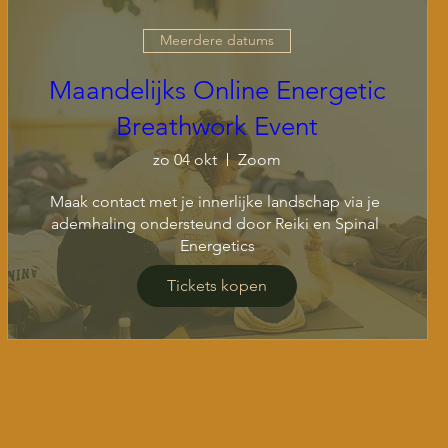
Meerdere datums
Maandelijks Online Energetic
Breathwork Event
zo 04 okt
Zoom
Maak contact met je innerlijke landschap via je 
ademhaling ondersteund door Reiki en Spinal 
Energetics
Tickets kopen