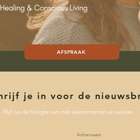
AFSPRAAK
hrijf je in voor de nieuwsb
Blijf op de hoogte van mijn evenementen en sessies.
Achternaam