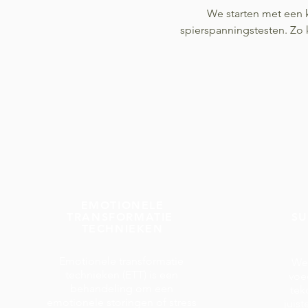
We starten met een 
spierspanningstesten. Zo 
EMOTIONELE
TRANSFORMATIE
S
TECHNIEKEN
Emotionele transformatie
We 
technieken (ETT) is een
voe
behandeling om een
tek
emotionele storingen of stress
juis