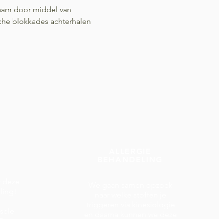
haam door middel van
che blokkades achterhalen
ALLERGIE
BEHANDELING
t deze
We gaan samen opzoek
ling!
naar welke stoffen je
triggeren via kinesiologie
rsele
en daarna kunnen we deze