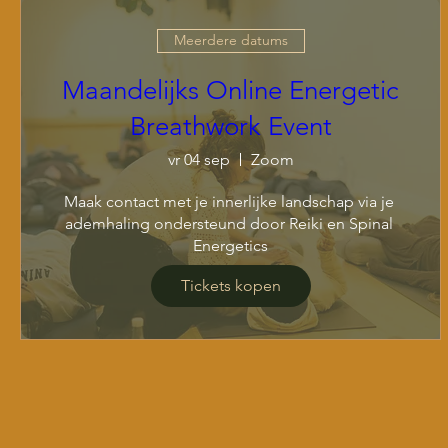
Meerdere datums
Maandelijks Online Energetic
Breathwork Event
vr 04 sep
Zoom
Maak contact met je innerlijke landschap via je 
ademhaling ondersteund door Reiki en Spinal 
Energetics
Tickets kopen