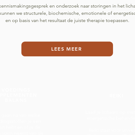
kennismakingsgesprek en onderzoek naar storingen in het lic
kunnen we structurele, biochemische, emotionele of energetis
en op basis van het resultaat de juiste therapie toepassen.
LEES MEER
VOEDINGS
UPPLEMENTEN
REIKI
BALANS
Laad je lichaam op me
gaan na van welke
energetische behande
dingsstoffen je een
ort hebt en of je de
Reiki staat voor unive
te vorm neemt van de