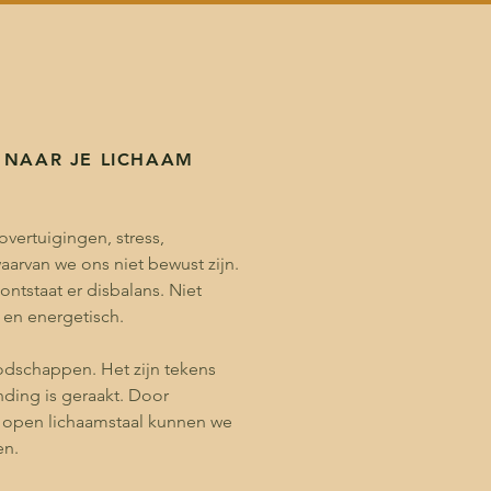
 NAAR JE LICHAAM
overtuigingen, stress,
aarvan we ons niet bewust zijn.
ntstaat er disbalans. Niet
 en energetisch.
odschappen. Het zijn tekens
inding is geraakt. Door
n open lichaamstaal kunnen we
en.