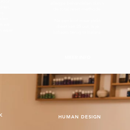
 Door
allergie behandelen d.m.v.
iken,
de total reset methode.
ms
elen
Na een kort maar strikt
en we
dieet van 25 uur, is je
m weer
lichaam terug in balans.
MEER INFO
K
HUMAN DESIGN