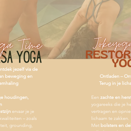
tdek jezelf via de
van beweging en
Ontladen – On
emhaling
Terug in je li
e houdingen,
Een
zachte en hers
n
yogareeks die je h
tzijn
ervaar je je
vertragen en opnie
kwaliteiten – zoals
lichaam te zakken.
iteit, grounding,
Met
bolsters en d