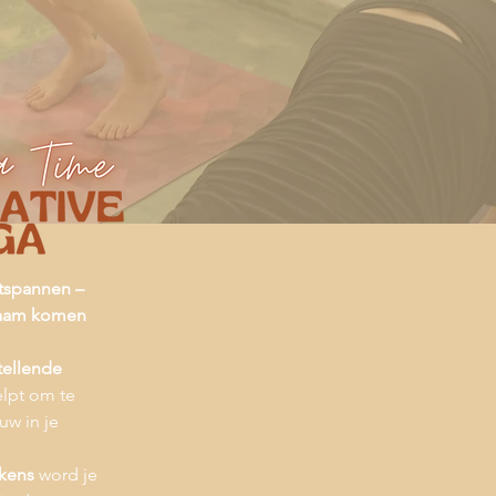
tspannen –
chaam komen
tellende
elpt om te
uw in je
ekens
word je