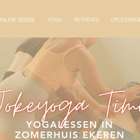
NLINE SESSIE
YOGA
RETREATS
OPLEIDING
YOGALESSEN IN
ZOMERHUIS EKEREN