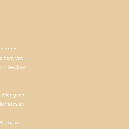
ersonen,
e kern van
m. Hierdoor
n. Hier gaan
lichaam en
. We gaan