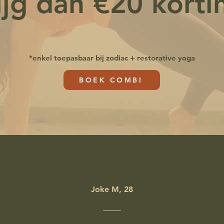
ijg dan €20 korti
*enkel toepasbaar bij zodiac + restorative yoga
BOEK COMBI
Joke M, 28