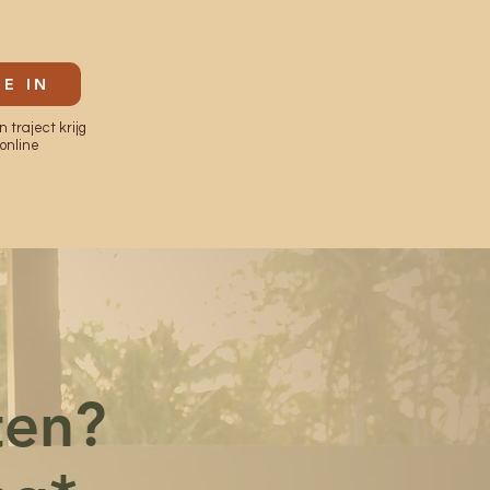
JE IN
 traject krijg
 online
ten?