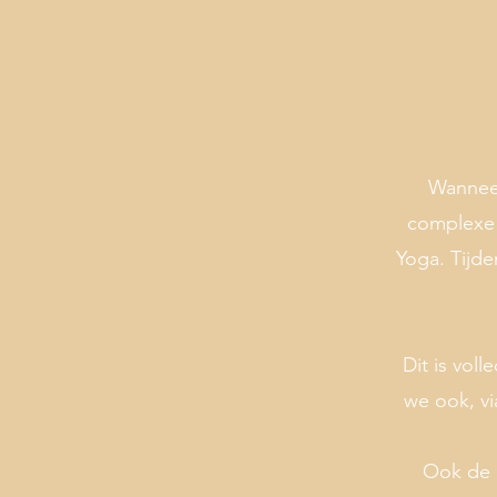
Wanneer
complexe p
Yoga. Tijd
Dit is voll
we ook, vi
Ook de h