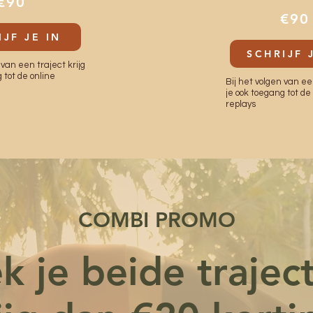
€90
€90
IJF JE IN
SCHRIJF 
 van een traject krijg
 tot de online
Bij het volgen van een
je ook toegang tot de
replays
COMBI PROMO
k je beide trajec