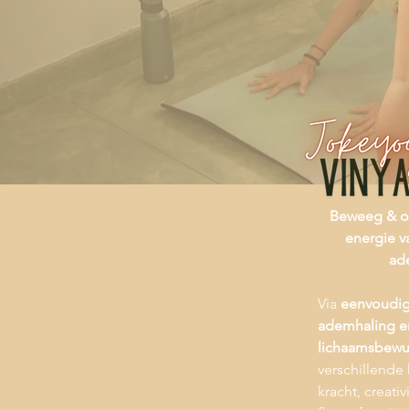
Beweeg & on
energie 
ad
Via
eenvoudig
ademhaling e
lichaamsbewus
verschillende 
kracht, creativ