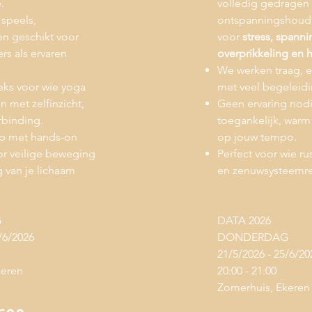
.
volledig gedragen 
 speels,
ontspanningshoudi
en geschikt voor
voor
stress, spanni
rs als ervaren
overprikkeling en h
We werken traag, 
ks voor wie yoga
met veel begeleidi
 met zelfinzicht,
Geen ervaring nodig
binding.​
toegankelijk, war
ep met hands-on
op jouw tempo.
oor veilige beweging
Perfect voor wie ru
 van je lichaam
en zenuwsysteemre
G
DATA 2026
/6/2026
DONDERDAG
21/5/2026 - 25/6/20
ren​​
20:00 - 21:00
Zomerhuis, Ekeren​