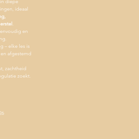
in diepe
ngen, ideaal
ng,
erstel
.
eenvoudig en
ng.
 – elke les is
m en afgestemd
st, zachtheid
gulatie zoekt.
26