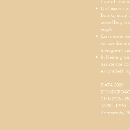
flow of intuïtie
De lessen zijn
betekenisvol 
zowel beginne
yogi’s.
Een mooie ree
wil combineren
energie en ver
In kleine gro
assistentie v
en ontdekking
DATA 2026
DONDERDA
21/5/2026 - 25
18:30 - 19:30
Zomerhuis, Eke