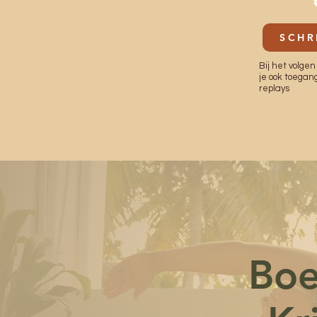
SCHR
Bij het volgen
je ook toegang
replays
Boe