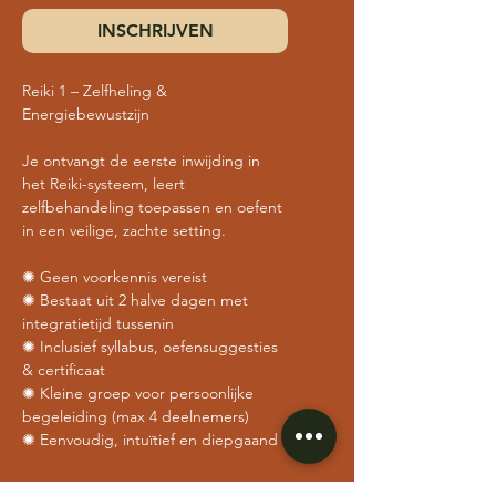
INSCHRIJVEN
Reiki 1 – Zelfheling & 
Energiebewustzijn
Je ontvangt de eerste inwijding in 
het Reiki-systeem, leert 
zelfbehandeling toepassen en oefent 
in een veilige, zachte setting.
✺ Geen voorkennis vereist
✺ Bestaat uit 2 halve dagen met 
integratietijd tussenin
✺ Inclusief syllabus, oefensuggesties 
& certificaat
✺ Kleine groep voor persoonlijke 
begeleiding (max 4 deelnemers)
✺ Eenvoudig, intuïtief en diepgaand