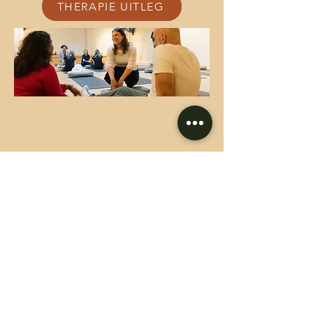
THERAPIE UITLEG
ART-NEUREAU BV
BE0477960174
Foto's: Femke Vermeulen en Fotofolies
​© 2022 by Art-Neureau