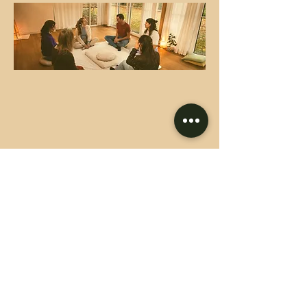
ART-NEUREAU BV
BE0477960174
Foto's: Femke Vermeulen en Fotofolies
​© 2022 by Art-Neureau