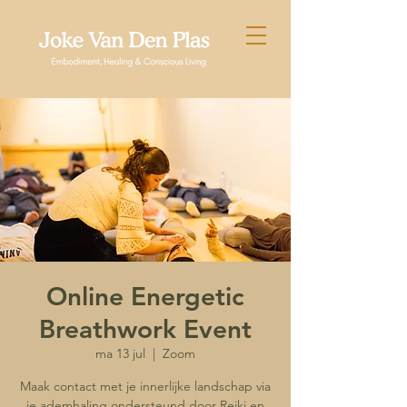
Online Energetic
Breathwork Event
ma 13 jul
  |  
Zoom
Maak contact met je innerlijke landschap via
je ademhaling ondersteund door Reiki en