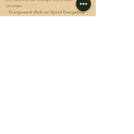
stromen. 
- Energiewerk (Reiki en Spinal Energetics): 
Ontdek hoe je jouw energie kunt activeren 
en transformeren, waardoor je in staat bent 
om emotionele en fysieke blokkades te 
herkennen en los te laten. 
- Veilige ruimte: We creëren een veilige en 
ondersteunende omgeving waarin je je 
volledig kunt overgeven aan het proces. Je 
wordt begeleid door een ervaren facilitator 
die je door elke stap leidt.
Meer weergeven
Deel dit evenement